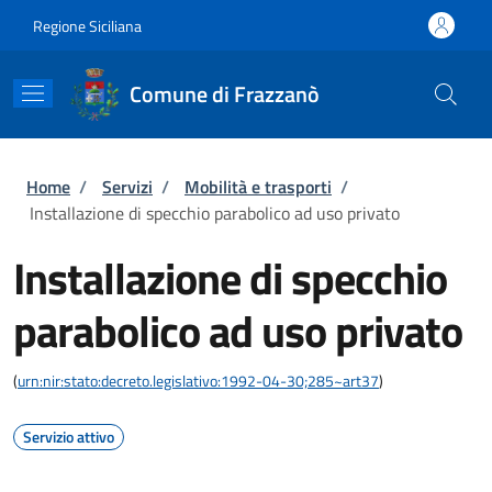
Salta al contenuto principale
Skip to footer content
Regione Siciliana
Comune di Frazzanò
Briciole di pane
Home
/
Servizi
/
Mobilità e trasporti
/
Installazione di specchio parabolico ad uso privato
Installazione di specchio
parabolico ad uso privato
(
urn:nir:stato:decreto.legislativo:1992-04-30;285~art37
)
Servizio attivo