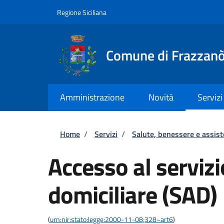
Salta al contenuto principale
Skip to footer content
Regione Siciliana
Comune di Frazzan
Amministrazione
Novità
Servizi
Briciole di pane
Home
/
Servizi
/
Salute, benessere e assis
Accesso al servizi
domiciliare (SAD)
(
urn:nir:stato:legge:2000-11-08;328~art6
)