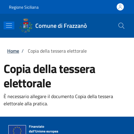
Salta al contenuto principale
Skip to footer content
Regione Siciliana
Comune di Frazzanò
Briciole di pane
Home
/
Copia della tessera elettorale
Copia della tessera
elettorale
È necessario allegare il documento Copia della tessera
elettorale alla pratica.