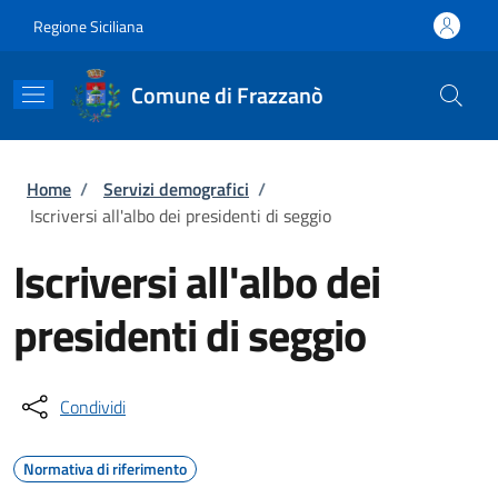
Salta al contenuto principale
Skip to footer content
Regione Siciliana
Comune di Frazzanò
Briciole di pane
Home
/
Servizi demografici
/
Iscriversi all'albo dei presidenti di seggio
Iscriversi all'albo dei
presidenti di seggio
Condividi
Normativa di riferimento